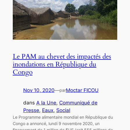
Le PAM au chevet des impactés des
inondations en République du
Congo
Nov 10, 2020
—
Moctar FICOU
par
dans
A la Une
, 
Communiqué de
Presse
, 
Eaux
, 
Social
Le Programme alimentaire mondial en République du
Congo a annoncé, lundi 9 novembre 2020, un
financement de 1 million de $US (soit 555 millions de