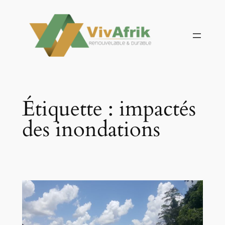
Aller
au
contenu
Étiquette :
impactés
des inondations