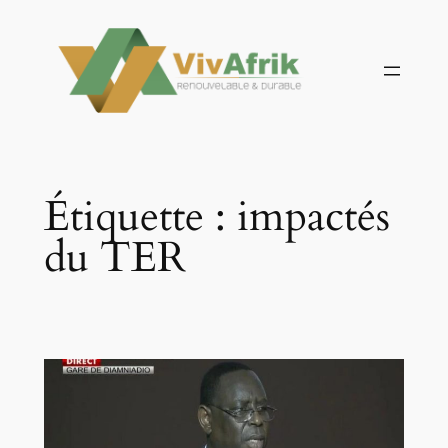
Aller
au
contenu
Étiquette :
impactés
du TER