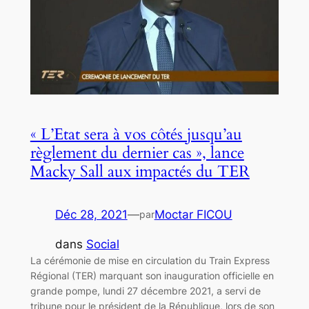
« L’Etat sera à vos côtés jusqu’au
règlement du dernier cas », lance
Macky Sall aux impactés du TER
Déc 28, 2021
—
Moctar FICOU
par
dans
Social
La cérémonie de mise en circulation du Train Express
Régional (TER) marquant son inauguration officielle en
grande pompe, lundi 27 décembre 2021, a servi de
tribune pour le président de la République, lors de son