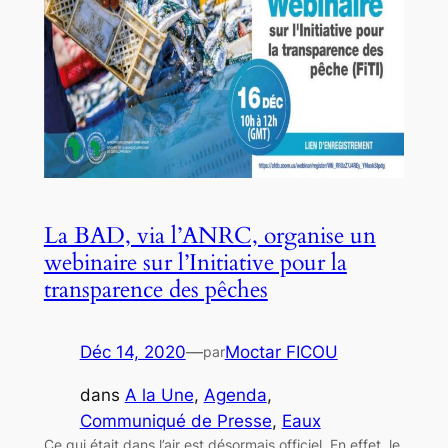
La BAD, via l’ANRC, organise un
webinaire sur l’Initiative pour la
transparence des pêches
Déc 14, 2020
—
Moctar FICOU
par
dans
A la Une
, 
Agenda
, 
Communiqué de Presse
, 
Eaux
Ce qui était dans l’air est désormais officiel. En effet, le