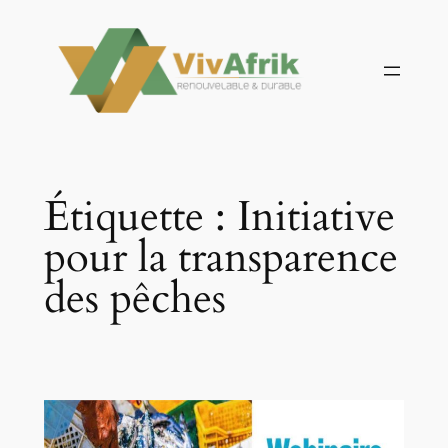
Aller
au
contenu
Étiquette :
Initiative
pour la transparence
des pêches