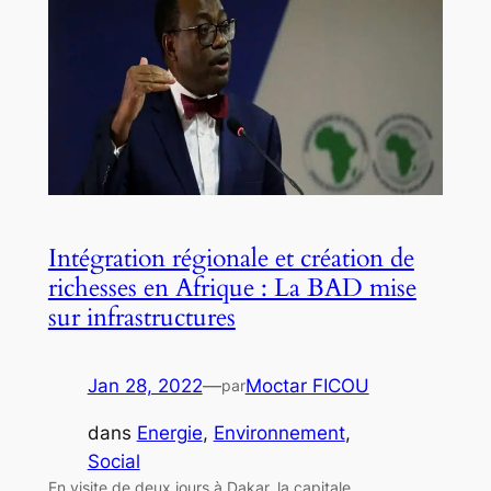
Intégration régionale et création de
richesses en Afrique : La BAD mise
sur infrastructures
Jan 28, 2022
—
Moctar FICOU
par
dans
Energie
, 
Environnement
, 
Social
En visite de deux jours à Dakar, la capitale