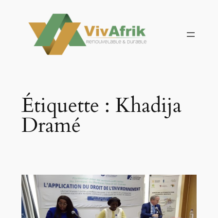
Aller
au
contenu
Étiquette :
Khadija
Dramé