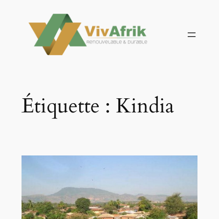
Aller
au
contenu
Étiquette :
Kindia