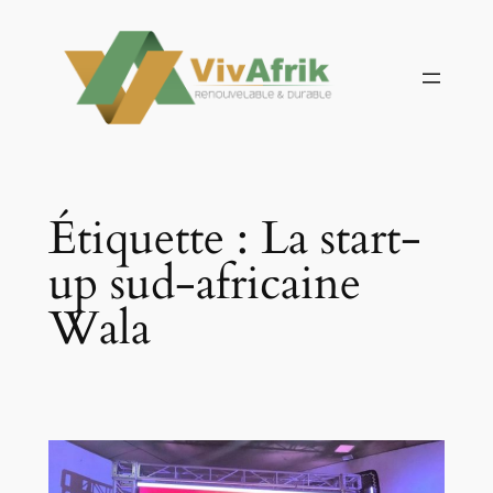
Aller
au
contenu
Étiquette :
La start-
up sud-africaine
Wala