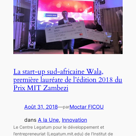
La start-up sud-africaine Wala,
première lauréate de l’édition 2018 du
Prix MIT Zambezi
Août 31, 2018
—
Moctar FICOU
par
dans
A la Une
, 
Innovation
Le Centre Legatum pour le développement et
l’entrepreneuriat (Legatum.mit.edu) de l’Institut de