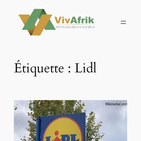
Aller
au
contenu
Étiquette :
Lidl