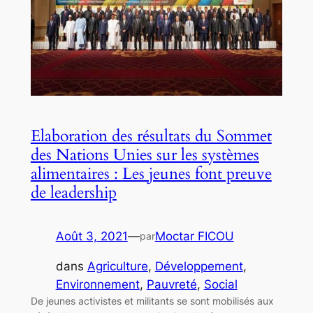
Elaboration des résultats du Sommet
des Nations Unies sur les systèmes
alimentaires : Les jeunes font preuve
de leadership
Août 3, 2021
—
Moctar FICOU
par
dans
Agriculture
, 
Développement
, 
Environnement
, 
Pauvreté
, 
Social
De jeunes activistes et militants se sont mobilisés aux