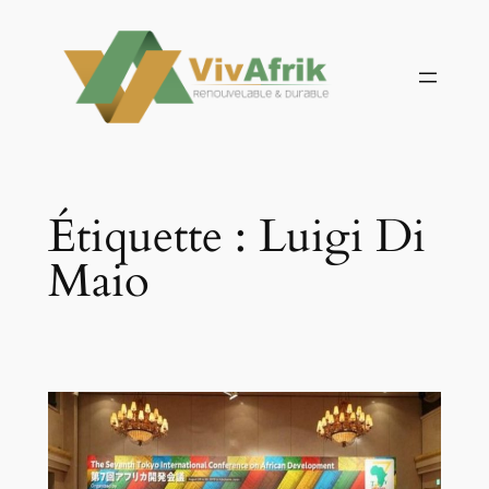
Aller
au
contenu
Étiquette :
Luigi Di
Maio