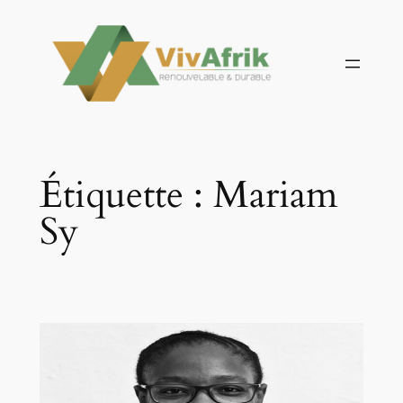
Aller
au
contenu
Étiquette :
Mariam
Sy