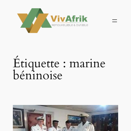
Aller
au
contenu
Étiquette :
marine
béninoise