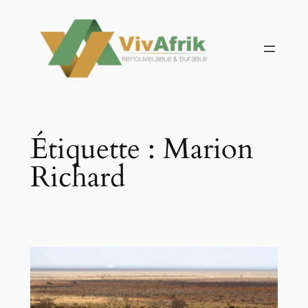
Aller
au
contenu
Étiquette :
Marion
Richard