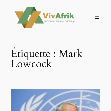
Aller
au
contenu
Étiquette :
Mark
Lowcock