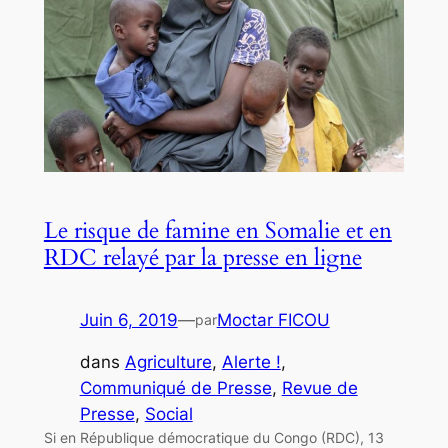
Le risque de famine en Somalie et en
RDC relayé par la presse en ligne
Juin 6, 2019
—
Moctar FICOU
par
dans
Agriculture
, 
Alerte !
, 
Communiqué de Presse
, 
Revue de
Presse
, 
Social
Si en République démocratique du Congo (RDC), 13