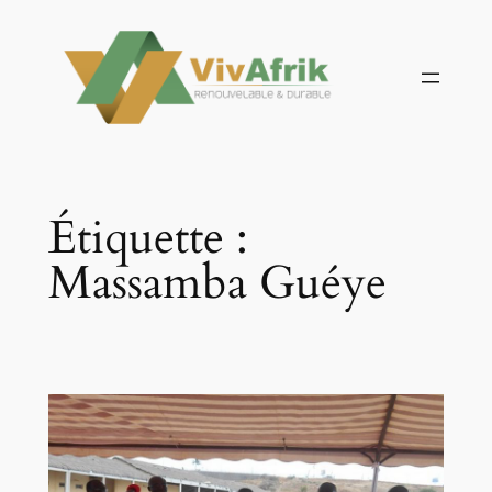
Aller
au
contenu
Étiquette :
Massamba Guéye