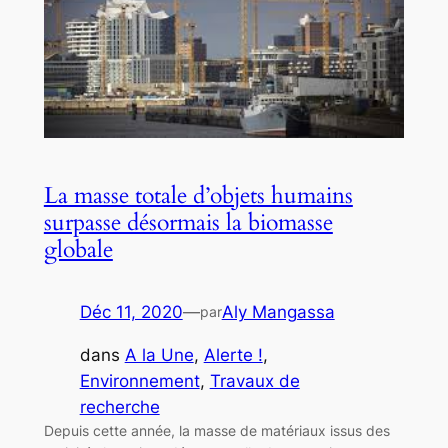
La masse totale d’objets humains
surpasse désormais la biomasse
globale
Déc 11, 2020
—
Aly Mangassa
par
dans
A la Une
, 
Alerte !
, 
Environnement
, 
Travaux de
recherche
Depuis cette année, la masse de matériaux issus des