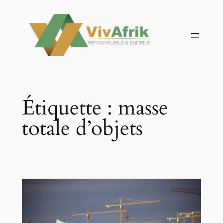
Aller
au
contenu
Étiquette :
masse
totale d’objets