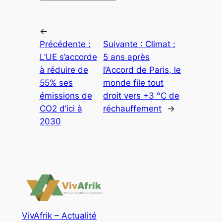
←
Précédente :
Suivante :
Climat :
L’UE s’accorde
5 ans après
à réduire de
l’Accord de Paris, le
55% ses
monde file tout
émissions de
droit vers +3 °C de
CO2 d’ici à
réchauffement
→
2030
VivAfrik – Actualité