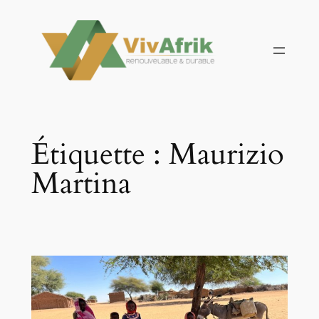
Aller
au
contenu
Étiquette :
Maurizio
Martina