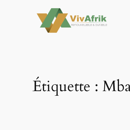
Aller
au
contenu
Étiquette :
Mba