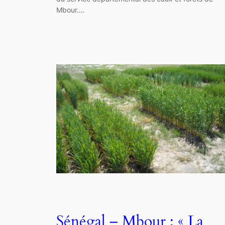
Mbour.…
Sénégal – Mbour : « La