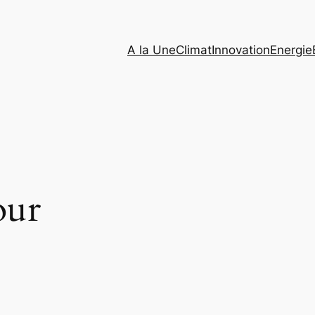
A la Une
Climat
Innovation
Energie
ur