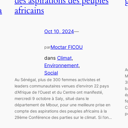
des aspirations des peuples
a
africains
Oct 10, 2024
—
Moctar FICOU
par
dans
Climat
, 
Environnement
, 
A
Social
M
Au Sénégal, plus de 300 femmes activistes et
3
leaders communautaires venues d’environ 22 pays
b
d’Afrique de l’Ouest et du Centre ont manifesté,
é
mercredi 9 octobre à Saly, situé dans le
f
département de Mbour, pour une meilleure prise en
C
compte des aspirations des peuples africains à la
p
29ème Conférence des parties sur le climat. Si l’on…