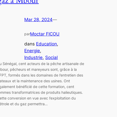
gaz à Mbour
Mar 28, 2024
—
Moctar FICOU
par
dans
Education
, 
Energie
, 
Industrie
, 
Social
u Sénégal, cent acteurs de la pêche artisanale de
bour, pêcheurs et mareyeurs sont, grâce à la
FPT, formés dans les domaines de l’entretien des
ateaux et la maintenance des usines. Ont
galement bénéficié de cette formation, cent
emmes transformatrices de produits halieutiques.
ette conversion en vue avec l’exploitation du
étrole et du gaz permettra…