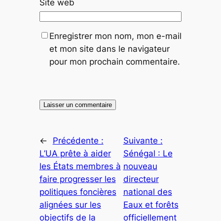
Site web
Enregistrer mon nom, mon e-mail
et mon site dans le navigateur
pour mon prochain commentaire.
←
Précédente :
Suivante :
L’UA prête à aider
Sénégal : Le
les États membres à
nouveau
faire progresser les
directeur
politiques foncières
national des
alignées sur les
Eaux et forêts
objectifs de la
officiellement