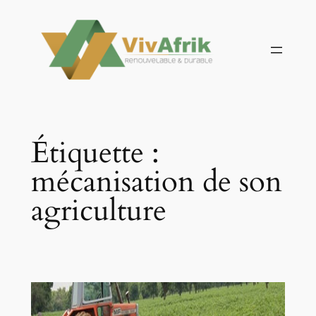
Aller
au
contenu
Étiquette :
mécanisation de son
agriculture