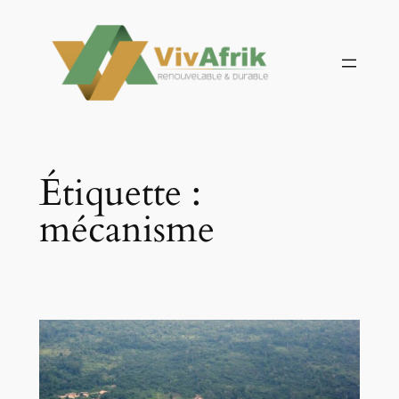
Aller
au
contenu
Étiquette :
mécanisme