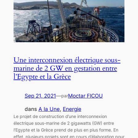
Une interconnexion électrique sous-
marine de 2 GW en gestation entre
l’Egypte et la Grèce
Sep 21, 2021
—
Moctar FICOU
par
dans
A la Une
, 
Energie
Le projet de construction d’une interconnexion
électrique sous-marine de 2 gigawatts (GW) entre
l’Egypte et la Grèce prend de plus en plus forme. En
effet, plusieurs projets sont en cours d’élaboration pour