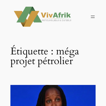
Aller
au
contenu
Étiquette :
méga
projet pétrolier