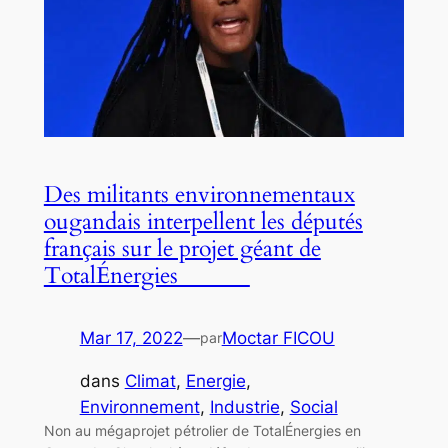
Des militants environnementaux
ougandais interpellent les députés
français sur le projet géant de
TotalÉnergies
Mar 17, 2022
—
Moctar FICOU
par
dans
Climat
, 
Energie
, 
Environnement
, 
Industrie
, 
Social
Non au mégaprojet pétrolier de TotalÉnergies en