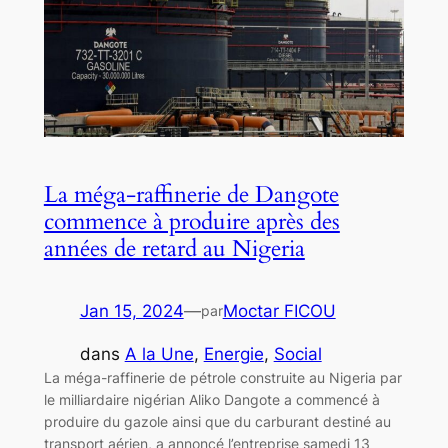
La méga-raffinerie de Dangote
commence à produire après des
années de retard au Nigeria
Jan 15, 2024
—
Moctar FICOU
par
dans
A la Une
, 
Energie
, 
Social
La méga-raffinerie de pétrole construite au Nigeria par
le milliardaire nigérian Aliko Dangote a commencé à
produire du gazole ainsi que du carburant destiné au
transport aérien, a annoncé l’entreprise samedi 13