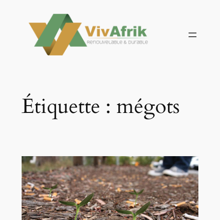
Aller
au
contenu
Étiquette :
mégots