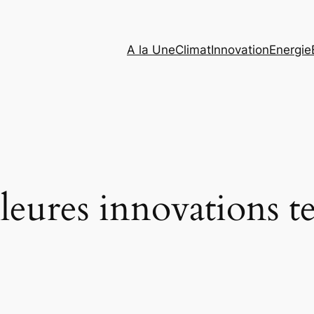
A la Une
Climat
Innovation
Energie
leures innovations 