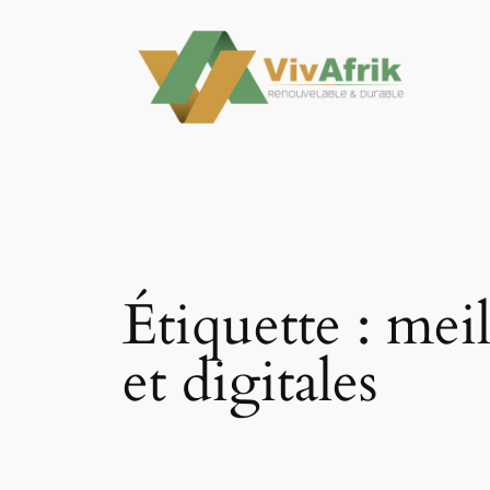
Aller
au
contenu
Étiquette :
meil
et digitales