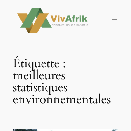
Aller
au
contenu
Étiquette :
meilleures
statistiques
environnementales