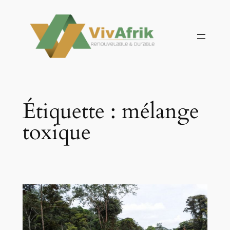
Aller
au
contenu
Étiquette :
mélange
toxique