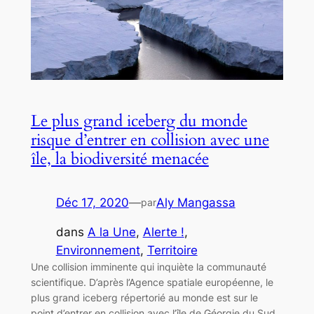
Le plus grand iceberg du monde
risque d’entrer en collision avec une
île, la biodiversité menacée
Déc 17, 2020
—
Aly Mangassa
par
dans
A la Une
, 
Alerte !
, 
Environnement
, 
Territoire
Une collision imminente qui inquiète la communauté
scientifique. D’après l’Agence spatiale européenne, le
plus grand iceberg répertorié au monde est sur le
point d’entrer en collision avec l’île de Géorgie du Sud,