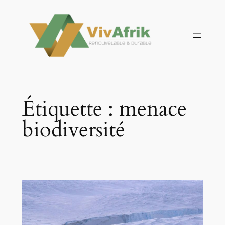
Aller
au
contenu
Étiquette :
menace
biodiversité