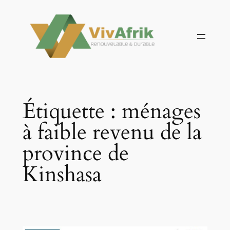
Aller
au
contenu
Étiquette :
ménages
à faible revenu de la
province de
Kinshasa