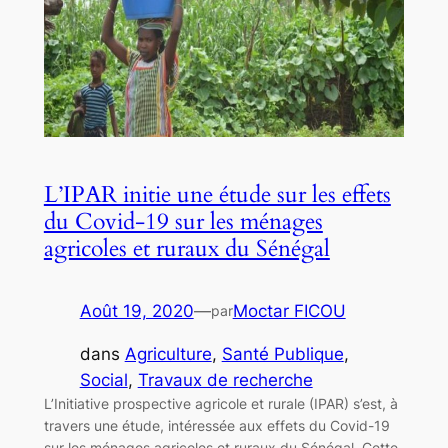
L’IPAR initie une étude sur les effets
du Covid-19 sur les ménages
agricoles et ruraux du Sénégal
Août 19, 2020
—
Moctar FICOU
par
dans
Agriculture
, 
Santé Publique
, 
Social
, 
Travaux de recherche
L’Initiative prospective agricole et rurale (IPAR) s’est, à
travers une étude, intéressée aux effets du Covid-19
sur les ménages agricoles et ruraux du Sénégal. Cette