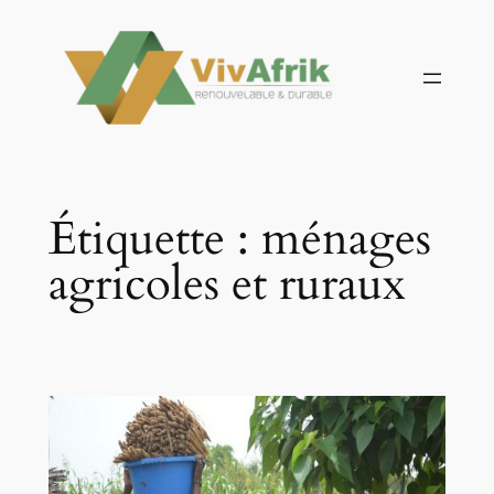
Aller
au
contenu
Étiquette :
ménages
agricoles et ruraux