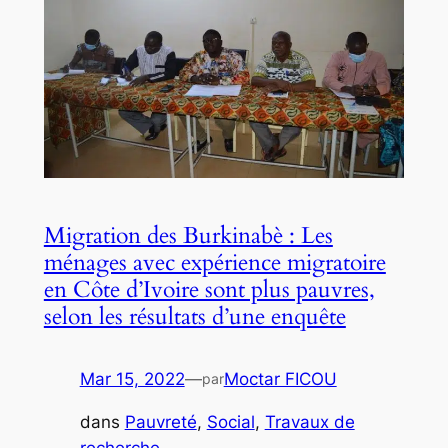
Migration des Burkinabè : Les
ménages avec expérience migratoire
en Côte d’Ivoire sont plus pauvres,
selon les résultats d’une enquête
Mar 15, 2022
—
Moctar FICOU
par
dans
Pauvreté
, 
Social
, 
Travaux de
recherche