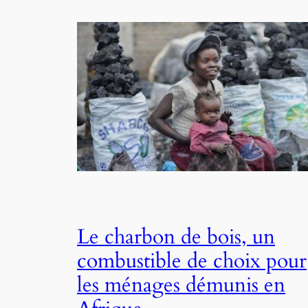
Le charbon de bois, un
combustible de choix pour
les ménages démunis en