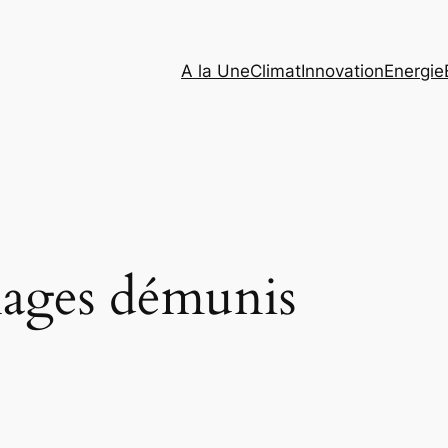
A la Une
Climat
Innovation
Energie
ages démunis