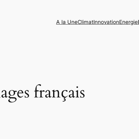
A la Une
Climat
Innovation
Energie
ges français