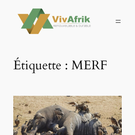
Aller
au
contenu
Étiquette :
MERF