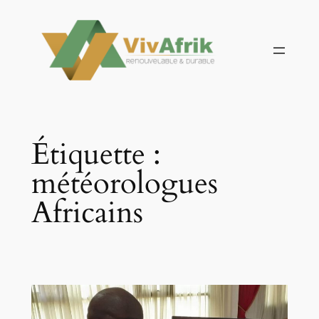
Aller
au
contenu
Étiquette :
météorologues
Africains