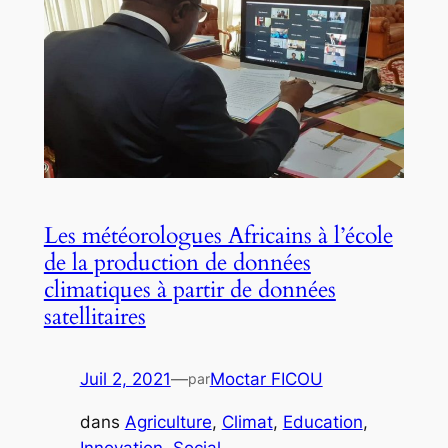
Les météorologues Africains à l’école
de la production de données
climatiques à partir de données
satellitaires
Juil 2, 2021
—
Moctar FICOU
par
dans
Agriculture
, 
Climat
, 
Education
, 
Innovation
, 
Social