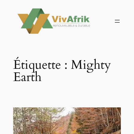
Aller
au
contenu
Étiquette :
Mighty
Earth