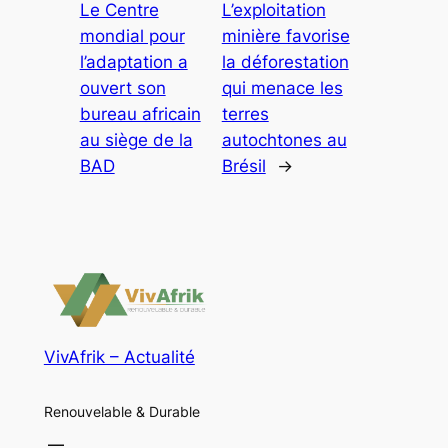
Le Centre
L’exploitation
mondial pour
minière favorise
l’adaptation a
la déforestation
ouvert son
qui menace les
bureau africain
terres
au siège de la
autochtones au
BAD
Brésil
→
VivAfrik – Actualité
Renouvelable & Durable