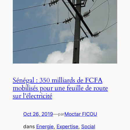
Sénégal : 350 milliards de FCFA
mobilisés pour une feuille de route
sur l’électricité
Oct 26, 2019
—
Moctar FICOU
par
dans
Energie
, 
Expertise
, 
Social