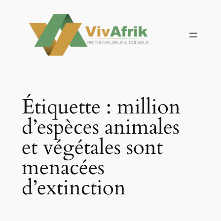
Aller
au
contenu
Étiquette :
million
d’espèces animales
et végétales sont
menacées
d’extinction