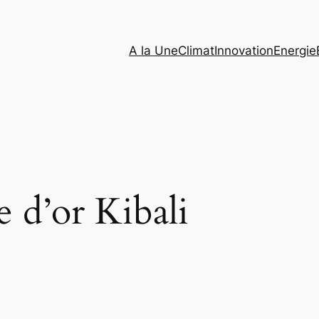
A la Une
Climat
Innovation
Energie
 d’or Kibali