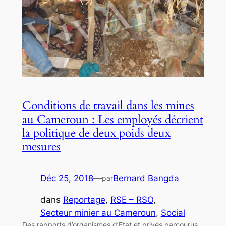
Conditions de travail dans les mines
au Cameroun : Les employés décrient
la politique de deux poids deux
mesures
Déc 25, 2018
—
Bernard Bangda
par
dans
Reportage
, 
RSE – RSO
, 
Secteur minier au Cameroun
, 
Social
Des rapports d’organismes d’Etat et privés parcourus