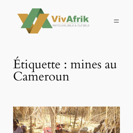
Aller
au
contenu
Étiquette :
mines au
Cameroun