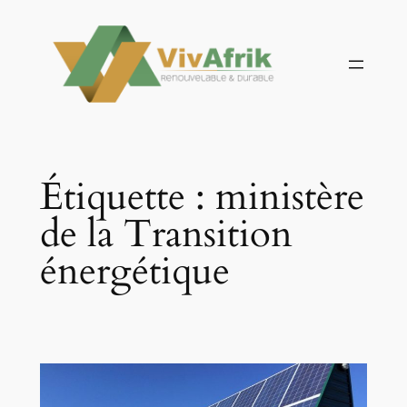
Aller
au
contenu
Étiquette :
ministère
de la Transition
énergétique