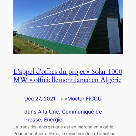
L’appel d’offres du projet « Solar 1000
MW » officiellement lancé en Algérie
Déc 27, 2021
—
Moctar FICOU
par
dans
A la Une
, 
Communiqué de
Presse
, 
Energie
La transition énergétique est en marche en Algérie.
Pour accentuer celle-ci, le ministère de la Transition