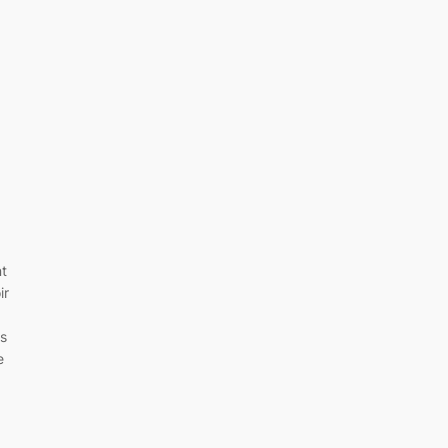
nt
ir
es
e