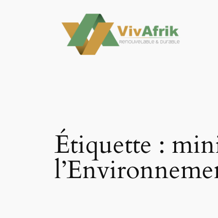
Aller
au
contenu
Étiquette :
mini
l’Environneme