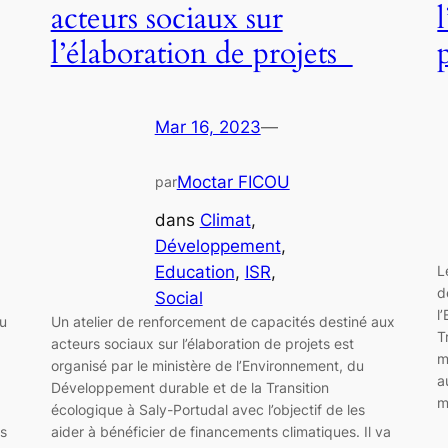
acteurs sociaux sur
l’élaboration de projets
Mar 16, 2023
—
Moctar FICOU
par
dans
Climat
, 
Développement
, 
Education
, 
ISR
, 
L
d
Social
l
du
Un atelier de renforcement de capacités destiné aux
T
acteurs sociaux sur l’élaboration de projets est
m
organisé par le ministère de l’Environnement, du
a
Développement durable et de la Transition
m
écologique à Saly-Portudal avec l’objectif de les
ts
aider à bénéficier de financements climatiques. Il va