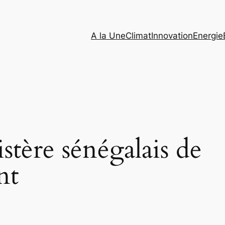
A la Une
Climat
Innovation
Energie
stère sénégalais de
nt