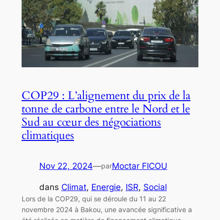
COP29 : L’alignement du prix de la
tonne de carbone entre le Nord et le
Sud au cœur des négociations
climatiques
Nov 22, 2024
—
Moctar FICOU
par
dans
Climat
, 
Energie
, 
ISR
, 
Social
Lors de la COP29, qui se déroule du 11 au 22
novembre 2024 à Bakou, une avancée significative a