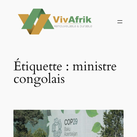
Aller
au
contenu
Étiquette :
ministre
congolais