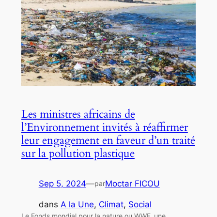
Les ministres africains de
l’Environnement invités à réaffirmer
leur engagement en faveur d’un traité
sur la pollution plastique
Sep 5, 2024
—
Moctar FICOU
par
dans
A la Une
, 
Climat
, 
Social
Le Fonds mondial pour la nature ou WWF, une