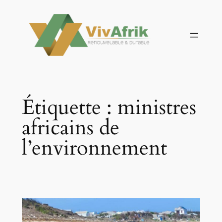
Aller
au
contenu
Étiquette :
ministres
africains de
l’environnement