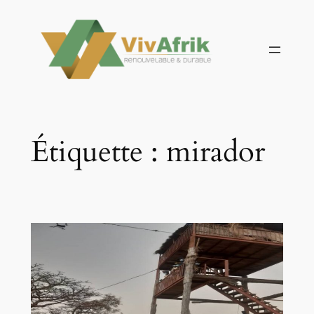
Aller
au
contenu
Étiquette :
mirador