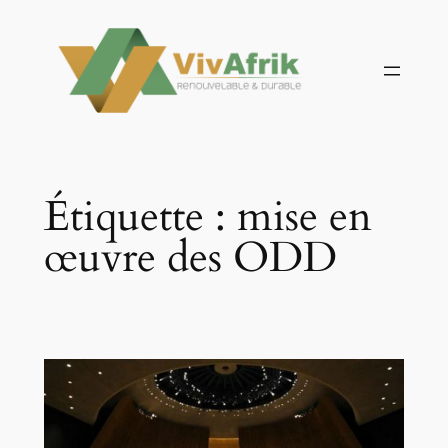
Aller
au
contenu
Étiquette :
mise en
œuvre des ODD