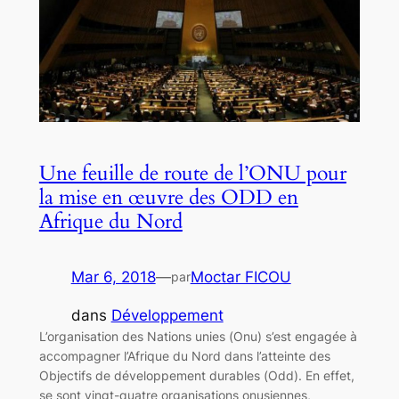
Une feuille de route de l’ONU pour
la mise en œuvre des ODD en
Afrique du Nord
Mar 6, 2018
—
Moctar FICOU
par
dans
Développement
L’organisation des Nations unies (Onu) s’est engagée à
accompagner l’Afrique du Nord dans l’atteinte des
Objectifs de développement durables (Odd). En effet,
se sont vingt-quatre organisations onusiennes,